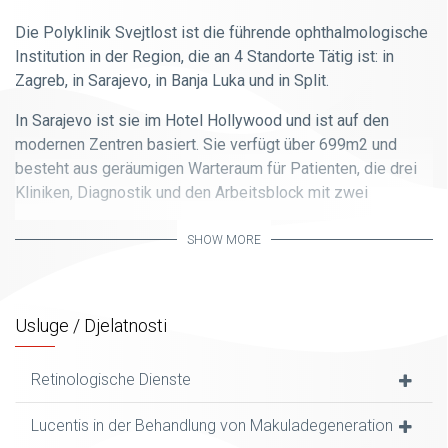
Die Polyklinik Svejtlost ist die führende ophthalmologische
Institution in der Region, die an 4 Standorte Tätig ist: in
Zagreb, in Sarajevo, in Banja Luka und in Split.
In Sarajevo ist sie im Hotel Hollywood und ist auf den
modernen Zentren basiert. Sie verfügt über 699m2 und
besteht aus geräumigen Warteraum für Patienten, die drei
Kliniken, Diagnostik und den Arbeitsblock mit zwei
Operationssälen.
SHOW MORE
Team besteht aus über 30 Fachärzte der Ophthalmologie,
20 Assistenten und mehr als 60 anderen medizinischen und
Verwaltungspersonal.
Usluge / Djelatnosti
Polyklinik Svjetlost ist die einzige Institution in der Region,
die eine komplette ophthalmologische Dienstleistung zur
Retinologische Dienste
Verfügung stellt.
Lucentis in der Behandlung von Makuladegeneration