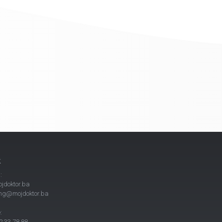
k
:
jdoktor.ba
ng@mojdoktor.ba
:
 33 78 88