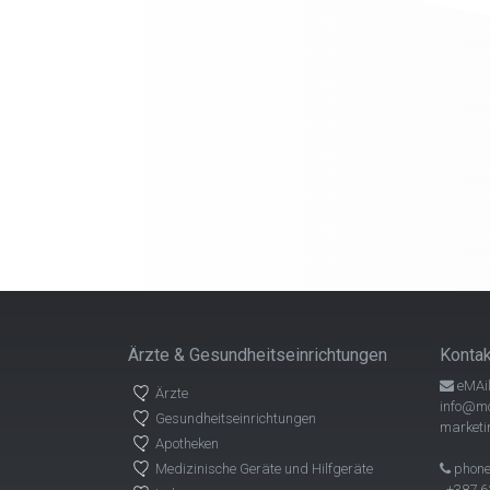
Ärzte & Gesundheitseinrichtungen
Konta
eMAil
Ärzte
info@mo
Gesundheitseinrichtungen
marketi
Apotheken
Medizinische Geräte und Hilfgeräte
phone
+387 62