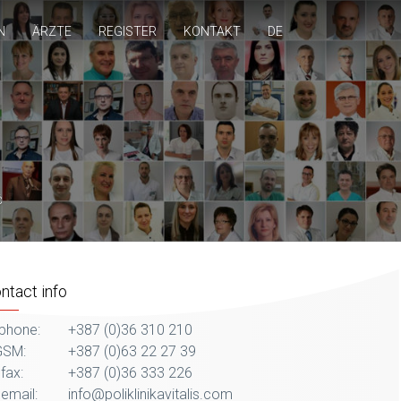
N
ÄRZTE
REGISTER
KONTAKT
DE
Ć
ntact info
phone:
+387 (0)36 310 210
SM:
+387 (0)63 22 27 39
fax:
+387 (0)36 333 226
email:
info@poliklinikavitalis.com