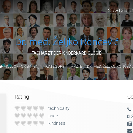
STARTSEITE
Dr. med. Željko Rončević
FACHARZT DER KINDERKARDIOLOGIE
MOJDOKTOR.BA (EN)
CATEGORY
ÄRZTE
DR. MED. ŽELJKO RONČEVI
Rating
Co
technicality
price
G
kindness