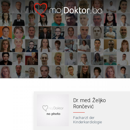
Dr. med. Željko
Rončević
Facharzt der
Kinderkardiologie