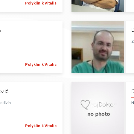
Polyklinik Vitalis
A
D
Z
Polyklinik Vitalis
ozić
D
medizin
N
Polyklinik Vitalis