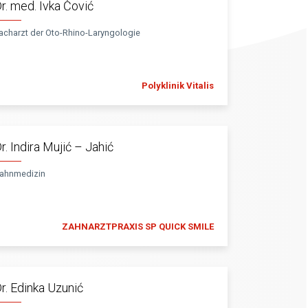
r. med. Ivka Čović
acharzt der Oto-Rhino-Laryngologie
Polyklinik Vitalis
r. Indira Mujić – Jahić
ahnmedizin
ZAHNARZTPRAXIS SP QUICK SMILE
r. Edinka Uzunić