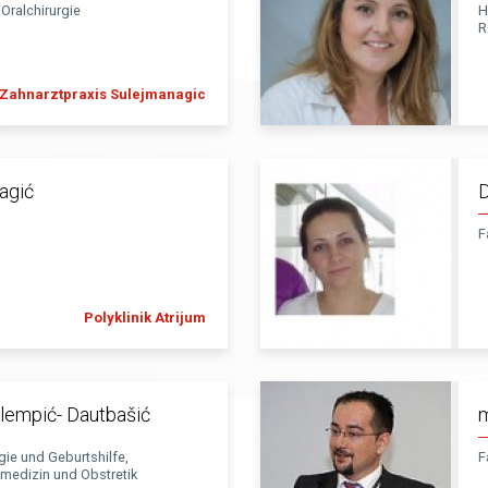
Oralchirurgie
H
R
Zahnarztpraxis Sulejmanagic
lagić
D
F
Polyklinik Atrijum
Klempić- Dautbašić
m
ie und Geburtshilfe,
F
lmedizin und Obstretik