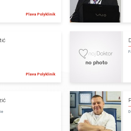
Plava Polyklinik
tić
D
F
Plava Polyklinik
zić
P
ie
D