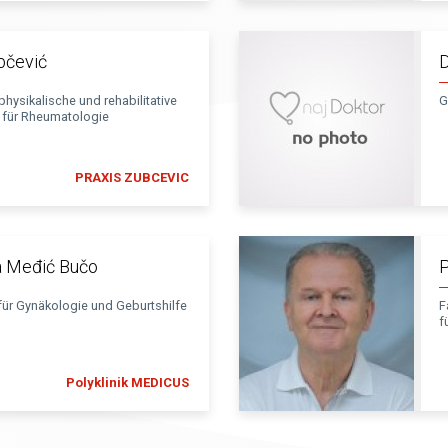
ubčević
D
 physikalische und rehabilitative
G
t für Rheumatologie
PRAXIS ZUBCEVIC
a Međić Bučo
P
für Gynäkologie und Geburtshilfe
F
f
Polyklinik MEDICUS