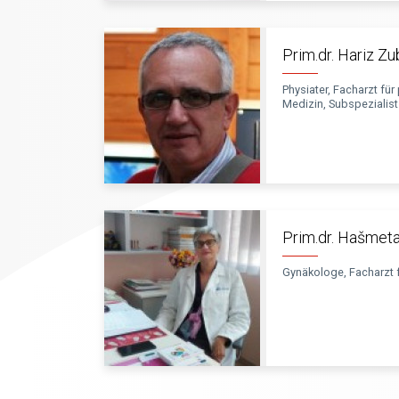
Prim.dr. Hariz Z
Physiater, Facharzt für
Medizin, Subspezialis
Prim.dr. Hašmet
Gynäkologe, Facharzt 