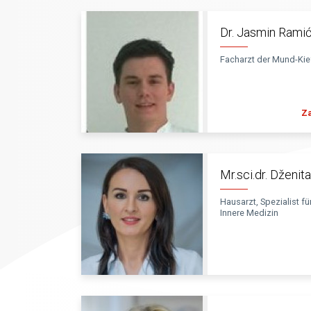
Dr. Jasmin Rami
Facharzt der Mund-Kief
Za
Mr.sci.dr. Dženit
Hausarzt, Spezialist f
Innere Medizin