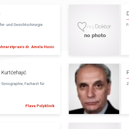
ć
D
er- und Gesichtschirurgie
F
hnarztpraxis dr. Amela Husic
a Kurtćehajić
P
ür Sonographie, Facharzt für
Z
Plava Polyklinik