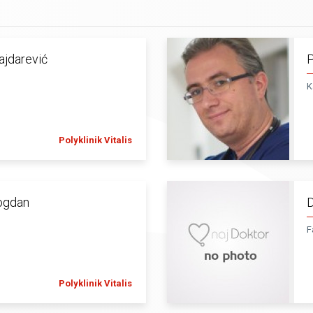
ajdarević
P
K
Polyklinik Vitalis
Bogdan
D
F
Polyklinik Vitalis