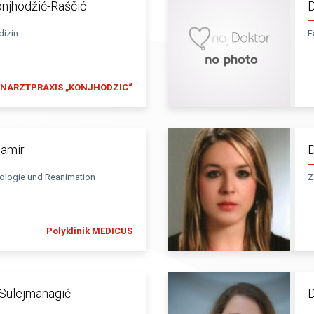
Konjhodžić-Raščić
D
dizin
F
NARZTPRAXIS „KONJHODZIC“
Damir
D
iologie und Reanimation
Z
Polyklinik MEDICUS
d Sulejmanagić
D