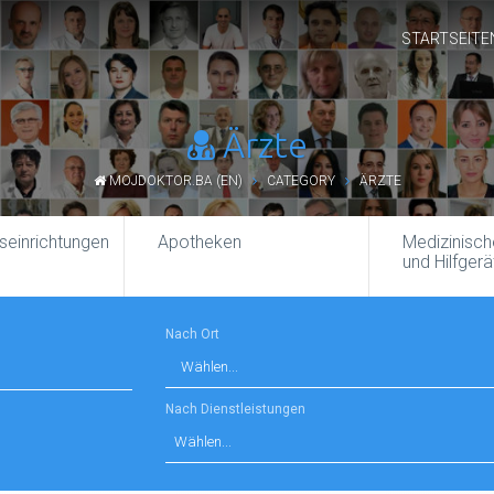
STARTSEITE
Ärzte
MOJDOKTOR.BA (EN)
CATEGORY
ÄRZTE
seinrichtungen
Apotheken
Medizinisch
und Hilfgerä
Nach Ort
Nach Dienstleistungen
Wählen...